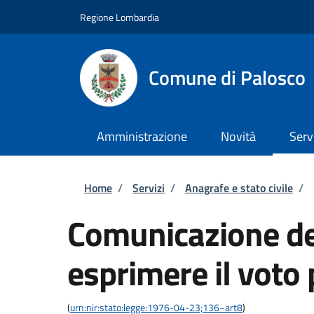
Salta al contenuto principale
Skip to footer content
Regione Lombardia
Comune di Palosco
Amministrazione
Novità
Serv
Briciole di pane
Home
/
Servizi
/
Anagrafe e stato civile
/
Comunicazione del
esprimere il voto 
(
urn:nir:stato:legge:1976-04-23;136~art8
)