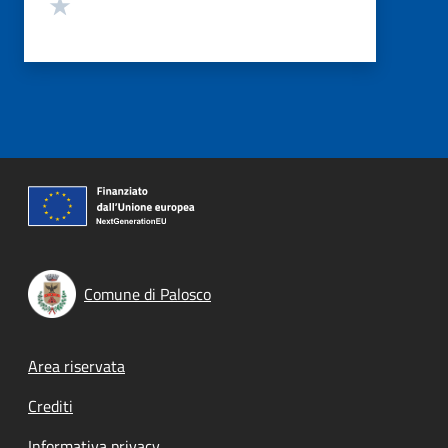
Valuta 1 stelle su 5
Comune di Palosco
Footer menu
Area riservata
Crediti
Informativa privacy