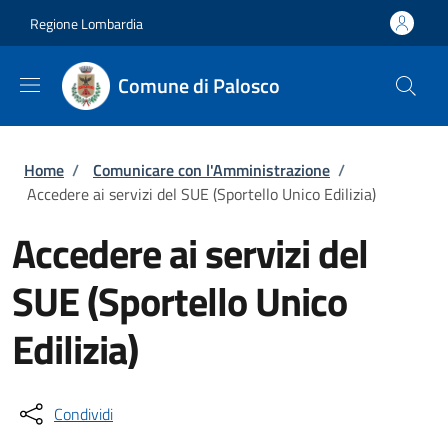
Salta al contenuto principale
Skip to footer content
Regione Lombardia
Comune di Palosco
Briciole di pane
Home
/
Comunicare con l'Amministrazione
/
Accedere ai servizi del SUE (Sportello Unico Edilizia)
Accedere ai servizi del
SUE (Sportello Unico
Edilizia)
Condividi