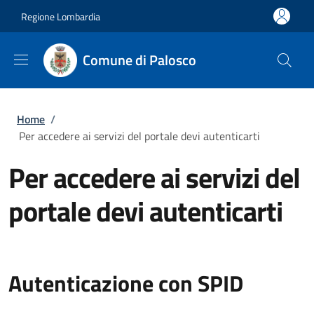
Salta al contenuto principale
Skip to footer content
Regione Lombardia
Comune di Palosco
Briciole di pane
Home
/
Per accedere ai servizi del portale devi autenticarti
Per accedere ai servizi del
portale devi autenticarti
Autenticazione con SPID