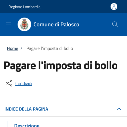
Salta al contenuto principale
Skip to footer content
Regione Lombardia
Comune di Palosco
Briciole di pane
Home
/
Pagare l'imposta di bollo
Pagare l'imposta di bollo
Condividi
INDICE DELLA PAGINA
Descrizione