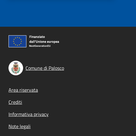
Comune di Palosco
Footer menu
Area riservata
Crediti
Informativa privacy
Note legali