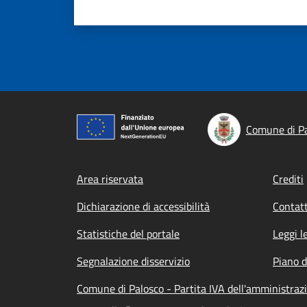
Comune di P
Footer menu
Area riservata
Crediti
Dichiarazione di accessibilità
Contatt
Statistiche del portale
Leggi l
Segnalazione disservizio
Piano d
Comune di Palosco - Partita IVA dell'amministra