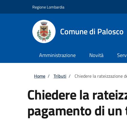
Salta al contenuto principale
Skip to footer content
Regione Lombardia
Comune di Palosco
Amministrazione
Novità
Serv
Briciole di pane
Home
/
Tributi
/
Chiedere la rateizzazione d
Chiedere la rateiz
pagamento di un 