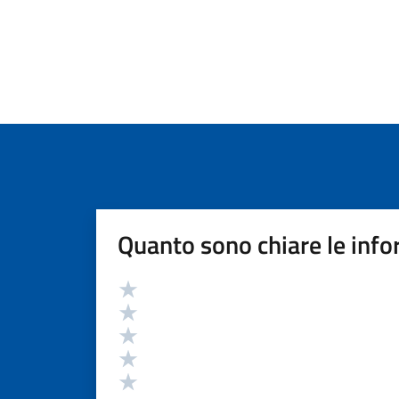
Quanto sono chiare le info
Valutazione
Valuta 5 stelle su 5
Valuta 4 stelle su 5
Valuta 3 stelle su 5
Valuta 2 stelle su 5
Valuta 1 stelle su 5