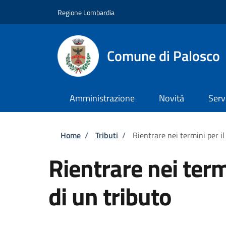
Salta al contenuto principale
Skip to footer content
Regione Lombardia
Comune di Palosco
Amministrazione
Novità
Serv
Briciole di pane
Home
/
Tributi
/
Rientrare nei termini per i
Rientrare nei ter
di un tributo