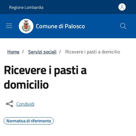
Salta al contenuto principale
Skip to footer content
Regione Lombardia
Comune di Palosco
Briciole di pane
Home
/
Servizi sociali
/
Ricevere i pasti a domicilio
Ricevere i pasti a
domicilio
Condividi
Normativa di riferimento