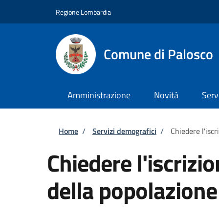
Salta al contenuto principale
Skip to footer content
Regione Lombardia
Comune di Palosco
Amministrazione
Novità
Serv
Briciole di pane
Home
/
Servizi demografici
/
Chiedere l'isc
Chiedere l'iscrizi
della popolazion