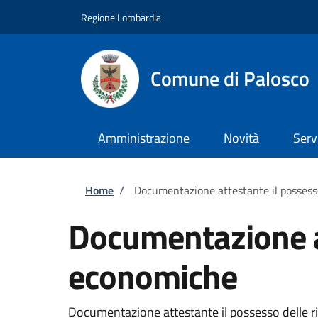
Salta al contenuto principale
Skip to footer content
Regione Lombardia
Comune di Palosco
Amministrazione
Novità
Serv
Briciole di pane
Home
/
Documentazione attestante il possess
Documentazione at
economiche
Documentazione attestante il possesso delle ris