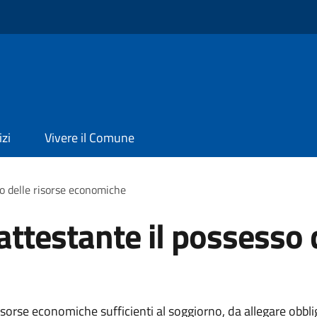
izi
Vivere il Comune
o delle risorse economiche
testante il possesso d
orse economiche sufficienti al soggiorno, da allegare obblig