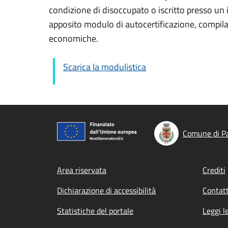
condizione di disoccupato o iscritto presso un i
apposito modulo di autocertificazione, compilab
economiche.
Scarica la modulistica
Comune di P
Footer menu
Area riservata
Crediti
Dichiarazione di accessibilità
Contatt
Statistiche del portale
Leggi l