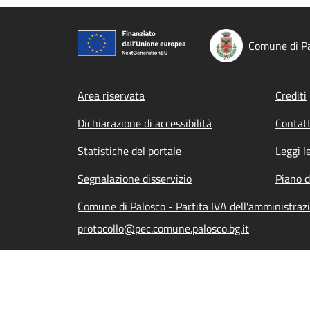
Comune di P
Footer menu
Area riservata
Crediti
Dichiarazione di accessibilità
Contatt
Statistiche del portale
Leggi l
Segnalazione disservizio
Piano d
Comune di Palosco - Partita IVA dell'amministra
protocollo@pec.comune.palosco.bg.it