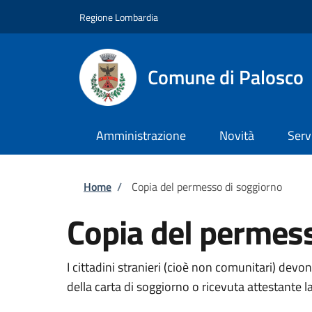
Salta al contenuto principale
Skip to footer content
Regione Lombardia
Comune di Palosco
Amministrazione
Novità
Serv
Briciole di pane
Home
/
Copia del permesso di soggiorno
Copia del permes
I cittadini stranieri (cioè non comunitari) devo
della carta di soggiorno o ricevuta attestante