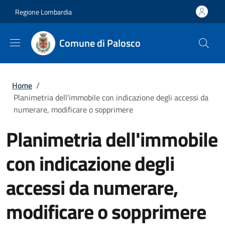
Salta al contenuto principale
Skip to footer content
Regione Lombardia
Comune di Palosco
Briciole di pane
Home
/
Planimetria dell'immobile con indicazione degli accessi da
numerare, modificare o sopprimere
Planimetria dell'immobile
con indicazione degli
accessi da numerare,
modificare o sopprimere