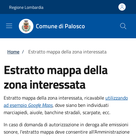
Salta al contenuto principale
Skip to footer content
Regione Lombardia
Comune di Palosco
Briciole di pane
Home
/
Estratto mappa della zona interessata
Estratto mappa della
zona interessata
Estratto mappa della zona interessata, ricavabile
utilizzando
ad esempio
Google Maps
, dove siano ben individuati
marciapiedi, aiuole, banchine stradali, scarpate, ecc.
In caso di domanda di autorizzazione in deroga alle emissioni
sonore, l'estratto mappa deve consentire all'Amministrazione