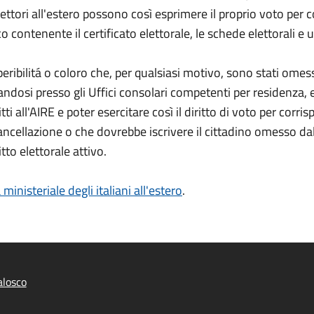
 elettori all'estero possono così esprimere il proprio voto per 
co contenente il certificato elettorale, le schede elettorali e
rreperibilitá o coloro che, per qualsiasi motivo, sono stati omes
dosi presso gli Uffici consolari competenti per residenza, 
ti all'AIRE e poter esercitare così il diritto di voto per corr
cellazione o che dovrebbe iscrivere il cittadino omesso dall'
to elettorale attivo.
 ministeriale degli italiani all'estero
.
alosco