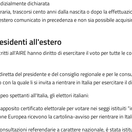
dizialmente dichiarata
traria, trascorsi cento anni dalla nascita o dopo la effettuaz
ll’estero comunicato in precedenza e non sia possibile acquis
 residenti all'estero
ritti all'AIRE hanno diritto di esercitare il voto per tutte le c
iretta del presidente e del consiglio regionale e per le consul
on la quale li si invita a rientrare in Italia per esercitare il di
spettanti all'Italia, gli elettori italiani:
posito certificato elettorale per votare nei seggi istituiti “
ne Europea ricevono la cartolina-avviso per rientrare in Ital
consultazioni referendarie a carattere nazionale, é stata istit