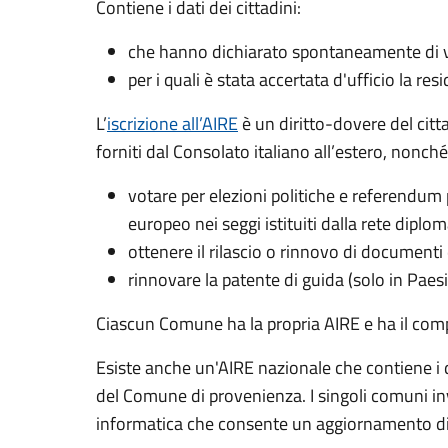
Contiene i dati dei cittadini:
che hanno dichiarato spontaneamente di vol
per i quali è stata accertata d'ufficio la res
L’
iscrizione all’AIRE
è un diritto-dovere del citt
forniti dal Consolato italiano all’estero, nonché p
votare per elezioni politiche e referendum 
europeo nei seggi istituiti dalla rete dipl
ottenere il rilascio o rinnovo di documenti 
rinnovare la patente di guida (solo in Paes
Ciascun Comune ha la propria AIRE e ha il comp
Esiste anche un'AIRE nazionale­ che contiene i da
del Comune di provenienza. I singoli comuni inv
informatica che consente un aggiornamento dire