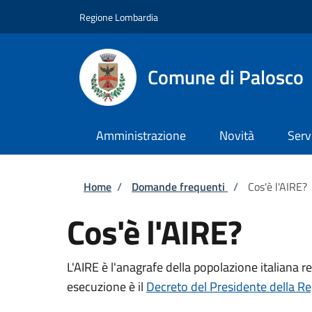
Salta al contenuto principale
Skip to footer content
Regione Lombardia
Comune di Palosco
Amministrazione
Novità
Serv
Briciole di pane
Home
/
Domande frequenti
/
Cos'è l'AIRE?
Cos'è l'AIRE?
L'AIRE è l'anagrafe della popolazione italiana re
esecuzione è il
Decreto del Presidente della R