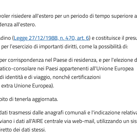
er risiedere all'estero per un periodo di tempo superiore a
idenza all'estero.
adino (
Legge 27/12/1988, n. 470, art. 6
) e costituisce il pre
er l’esercizio di importanti diritti, come la possibilità di:
per corrispondenza nel Paese di residenza, e per l'elezione d
omatico-consolare nei Paesi appartenenti all'Unione Europea
di identità e di viaggio, nonché certificazioni
i extra Unione Europea).
ito di tenerla aggiornata.
ti trasmessi dalle anagrafi comunali e l'indicazione relativa al
iano i dati all'AIRE centrale via web-mail, utilizzando un s
tto dei dati stessi.