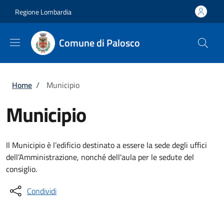
Salta al contenuto principale
Skip to footer content
Regione Lombardia
Comune di Palosco
Briciole di pane
Home
/
Municipio
Municipio
Il Municipio è l’edificio destinato a essere la sede degli uffici
dell’Amministrazione, nonché dell'aula per le sedute del
consiglio.
Condividi