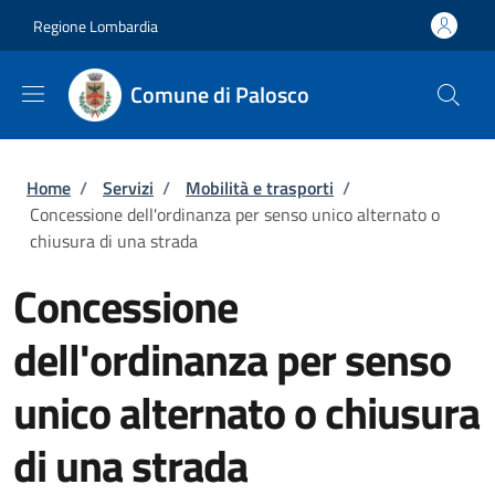
Salta al contenuto principale
Skip to footer content
Regione Lombardia
Comune di Palosco
Briciole di pane
Home
/
Servizi
/
Mobilità e trasporti
/
Concessione dell'ordinanza per senso unico alternato o
chiusura di una strada
Concessione
dell'ordinanza per senso
unico alternato o chiusura
di una strada