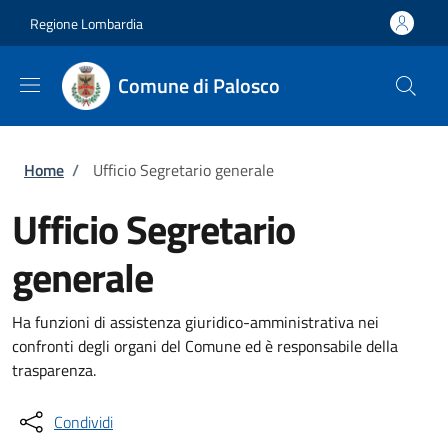
Salta al contenuto principale
Skip to footer content
Regione Lombardia
Comune di Palosco
Briciole di pane
Home
/
Ufficio Segretario generale
Ufficio Segretario
generale
Ha funzioni di assistenza giuridico-amministrativa nei
confronti degli organi del Comune ed è responsabile della
trasparenza.
Condividi