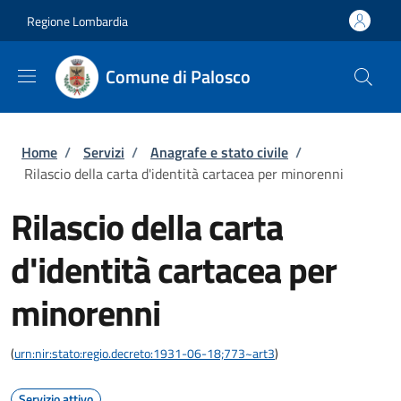
Salta al contenuto principale
Skip to footer content
Regione Lombardia
Comune di Palosco
Briciole di pane
Home
/
Servizi
/
Anagrafe e stato civile
/
Rilascio della carta d'identità cartacea per minorenni
Rilascio della carta
d'identità cartacea per
minorenni
(
urn:nir:stato:regio.decreto:1931-06-18;773~art3
)
Servizio attivo