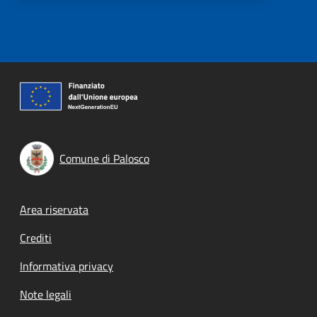
Comune di Palosco
Footer menu
Area riservata
Crediti
Informativa privacy
Note legali