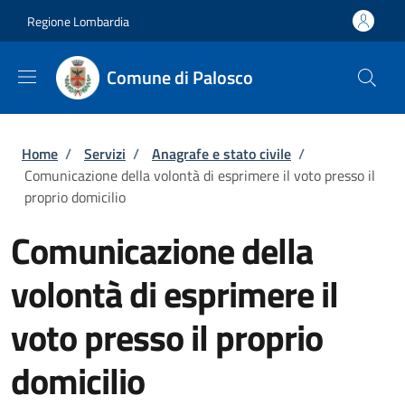
Salta al contenuto principale
Skip to footer content
Regione Lombardia
Comune di Palosco
Briciole di pane
Home
/
Servizi
/
Anagrafe e stato civile
/
Comunicazione della volontà di esprimere il voto presso il
proprio domicilio
Comunicazione della
volontà di esprimere il
voto presso il proprio
domicilio