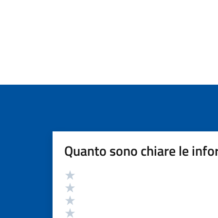
Quanto sono chiare le info
Valutazione
Valuta 5 stelle su 5
Valuta 4 stelle su 5
Valuta 3 stelle su 5
Valuta 2 stelle su 5