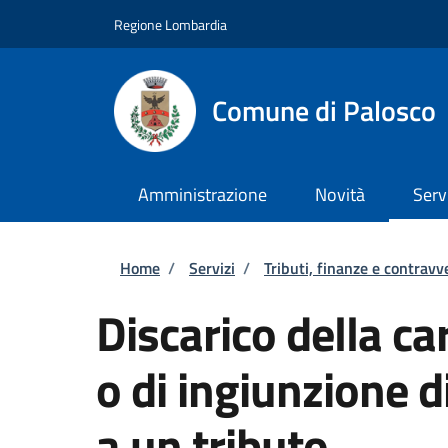
Salta al contenuto principale
Skip to footer content
Regione Lombardia
Comune di Palosco
Amministrazione
Novità
Serv
Briciole di pane
Home
/
Servizi
/
Tributi, finanze e contravv
Discarico della c
o di ingiunzione 
a un tributo