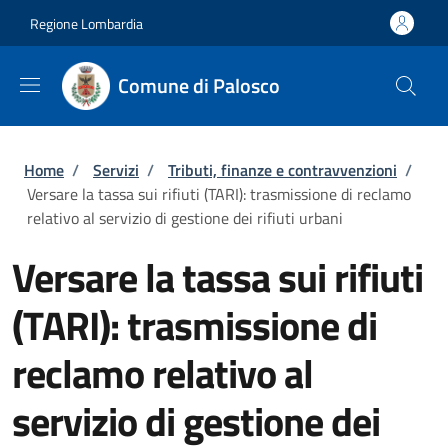
Salta al contenuto principale
Skip to footer content
Regione Lombardia
Comune di Palosco
Briciole di pane
Home
/
Servizi
/
Tributi, finanze e contravvenzioni
/
Versare la tassa sui rifiuti (TARI): trasmissione di reclamo
relativo al servizio di gestione dei rifiuti urbani
Versare la tassa sui rifiuti
(TARI): trasmissione di
reclamo relativo al
servizio di gestione dei