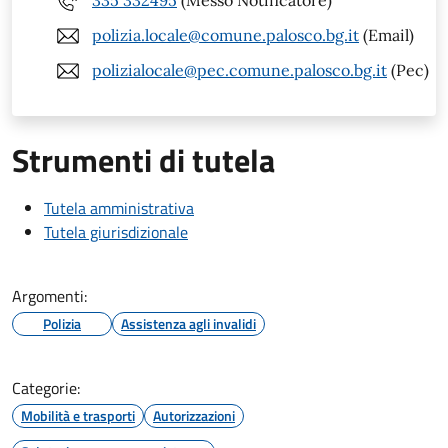
335 332495
(Messo Notificatore)
polizia.locale@comune.palosco.bg.it
(Email)
polizialocale@pec.comune.palosco.bg.it
(Pec)
Strumenti di tutela
Tutela amministrativa
Tutela giurisdizionale
Argomenti:
Polizia
Assistenza agli invalidi
Categorie:
Mobilità e trasporti
Autorizzazioni