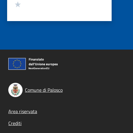
Valuta 1 stelle su 5
Comune di Palosco
Footer menu
Area riservata
Crediti