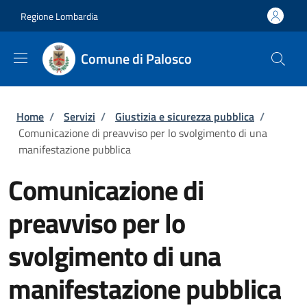
Salta al contenuto principale
Skip to footer content
Regione Lombardia
Comune di Palosco
Briciole di pane
Home
/
Servizi
/
Giustizia e sicurezza pubblica
/
Comunicazione di preavviso per lo svolgimento di una
manifestazione pubblica
Comunicazione di
preavviso per lo
svolgimento di una
manifestazione pubblica