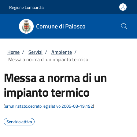
Salta al contenuto principale
Skip to footer content
Regione Lombardia
Comune di Palosco
Briciole di pane
Home
/
Servizi
/
Ambiente
/
Messa a norma di un impianto termico
Messa a norma di un
impianto termico
(
urn:nir:stato:decreto.legislativo:2005-08-19;192
)
Servizio attivo