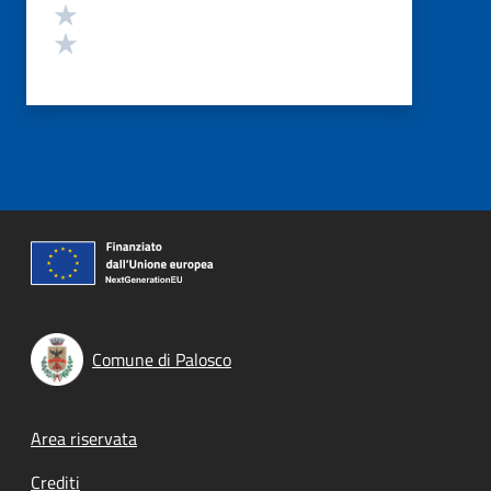
Valuta 2 stelle su 5
Valuta 1 stelle su 5
Comune di Palosco
Footer menu
Area riservata
Crediti