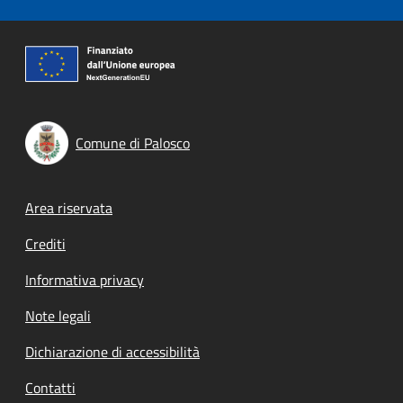
Comune di Palosco
Footer menu
Area riservata
Crediti
Informativa privacy
Note legali
Dichiarazione di accessibilità
Contatti