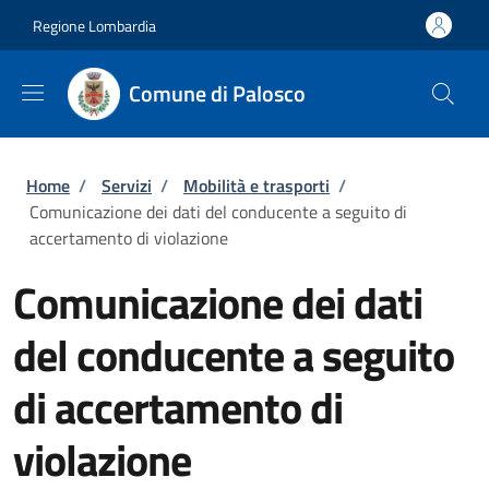
Salta al contenuto principale
Skip to footer content
Regione Lombardia
Comune di Palosco
Briciole di pane
Home
/
Servizi
/
Mobilità e trasporti
/
Comunicazione dei dati del conducente a seguito di
accertamento di violazione
Comunicazione dei dati
del conducente a seguito
di accertamento di
violazione