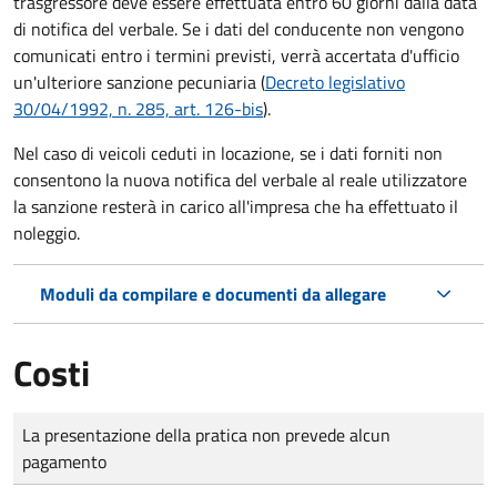
trasgressore deve essere effettuata entro 60 giorni dalla data
di notifica del verbale.
Se i dati del conducente non vengono
comunicati entro i termini previsti, verrà accertata d'ufficio
un'ulteriore sanzione pecuniaria (
Decreto legislativo
30/04/1992, n. 285, art. 126-bis
).
Nel caso di veicoli ceduti in locazione, se i dati forniti non
consentono la nuova notifica del verbale al reale utilizzatore
la sanzione resterà in carico all'impresa che ha effettuato il
noleggio.
Moduli da compilare e documenti da allegare
Costi
Tipo di pagamento
Importo
La presentazione della pratica non prevede alcun
pagamento