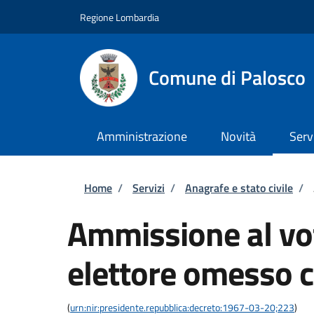
Salta al contenuto principale
Skip to footer content
Regione Lombardia
Comune di Palosco
Amministrazione
Novità
Serv
Briciole di pane
Home
/
Servizi
/
Anagrafe e stato civile
/
Ammissione al vot
elettore omesso c
(
urn:nir:presidente.repubblica:decreto:1967-03-20;223
)