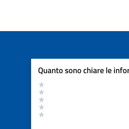
Quanto sono chiare le info
Valutazione
Valuta 5 stelle su 5
Valuta 4 stelle su 5
Valuta 3 stelle su 5
Valuta 2 stelle su 5
Valuta 1 stelle su 5