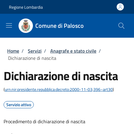
Salta al contenuto principale
Skip to footer content
Regione Lombardia
Comune di Palosco
Briciole di pane
Home
/
Servizi
/
Anagrafe e stato civile
/
Dichiarazione di nascita
Dichiarazione di nascita
(
urn:nir:presidente.repubblica:decreto:2000-11-03;396~art30
)
Servizio attivo
Procedimento di dichiarazione di nascita