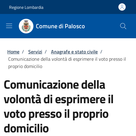
Salta al contenuto principale
Skip to footer content
Regione Lombardia
Comune di Palosco
Briciole di pane
Home
/
Servizi
/
Anagrafe e stato civile
/
Comunicazione della volontà di esprimere il voto presso il
proprio domicilio
Comunicazione della
volontà di esprimere il
voto presso il proprio
domicilio