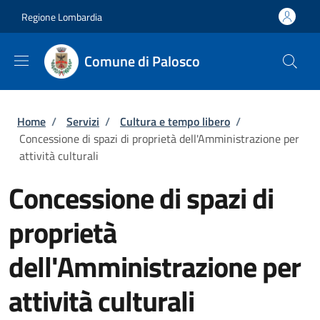
Salta al contenuto principale
Skip to footer content
Regione Lombardia
Comune di Palosco
Briciole di pane
Home
/
Servizi
/
Cultura e tempo libero
/
Concessione di spazi di proprietà dell'Amministrazione per
attività culturali
Concessione di spazi di
proprietà
dell'Amministrazione per
attività culturali