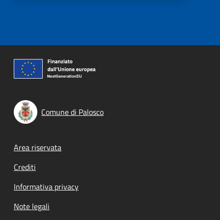
Comune di Palosco
Footer menu
Area riservata
Crediti
Informativa privacy
Note legali