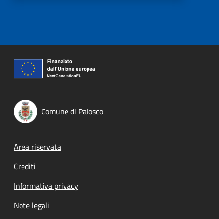
Comune di Palosco
Footer menu
Area riservata
Crediti
Informativa privacy
Note legali