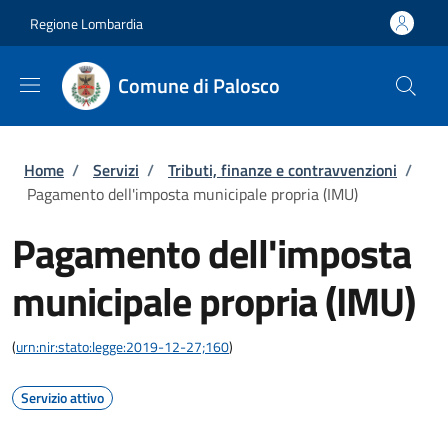
Salta al contenuto principale
Skip to footer content
Regione Lombardia
Comune di Palosco
Briciole di pane
Home
/
Servizi
/
Tributi, finanze e contravvenzioni
/
Pagamento dell'imposta municipale propria (IMU)
Pagamento dell'imposta
municipale propria (IMU)
(
urn:nir:stato:legge:2019-12-27;160
)
Servizio attivo