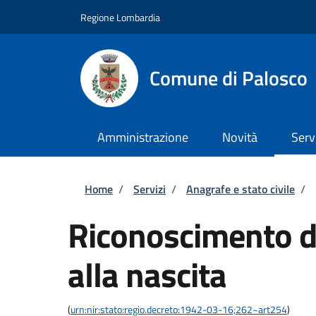
Salta al contenuto principale
Skip to footer content
Regione Lombardia
Comune di Palosco
Amministrazione
Novità
Serv
Briciole di pane
Home
/
Servizi
/
Anagrafe e stato civile
/
Riconoscimento di
alla nascita
(
urn:nir:stato:regio.decreto:1942-03-16;262~art254
)