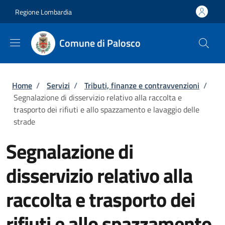
Salta al contenuto principale
Skip to footer content
Regione Lombardia
Comune di Palosco
Briciole di pane
Home
/
Servizi
/
Tributi, finanze e contravvenzioni
/
Segnalazione di disservizio relativo alla raccolta e
trasporto dei rifiuti e allo spazzamento e lavaggio delle
strade
Segnalazione di
disservizio relativo alla
raccolta e trasporto dei
rifiuti e allo spazzamento