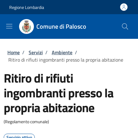
Salta al contenuto principale
Skip to footer content
Regione Lombardia
Comune di Palosco
Briciole di pane
Home
/
Servizi
/
Ambiente
/
Ritiro di rifiuti ingombranti presso la propria abitazione
Ritiro di rifiuti
ingombranti presso la
propria abitazione
(Regolamento comunale)
Servizio attivo