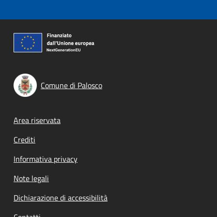
Comune di Palosco
Footer menu
Area riservata
Crediti
Informativa privacy
Note legali
Dichiarazione di accessibilità
Contatti