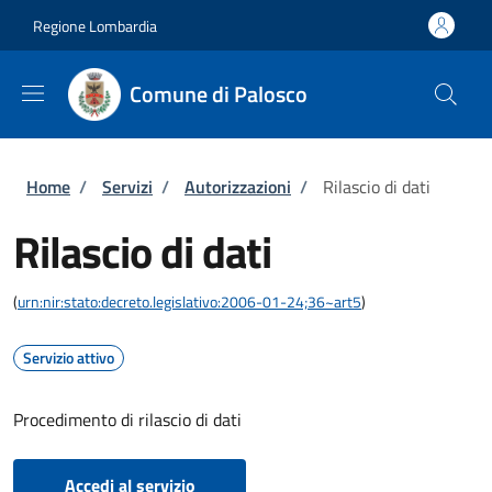
Salta al contenuto principale
Skip to footer content
Regione Lombardia
Comune di Palosco
Briciole di pane
Home
/
Servizi
/
Autorizzazioni
/
Rilascio di dati
Rilascio di dati
(
urn:nir:stato:decreto.legislativo:2006-01-24;36~art5
)
Servizio attivo
Procedimento di rilascio di dati
Accedi al servizio