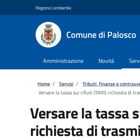
Salta al contenuto principale
Skip to footer content
Regione Lombardia
Comune di Palosco
Amministrazione
Novità
Serv
Briciole di pane
Home
/
Servizi
/
Tributi, finanze e contravv
Versare la tassa sui rifiuti (TARI): richiesta di 
Versare la tassa su
richiesta di trasmi