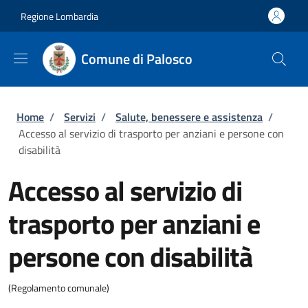
Salta al contenuto principale
Skip to footer content
Regione Lombardia
Comune di Palosco
Briciole di pane
Home
/
Servizi
/
Salute, benessere e assistenza
/
Accesso al servizio di trasporto per anziani e persone con
disabilità
Accesso al servizio di
trasporto per anziani e
persone con disabilità
(Regolamento comunale)