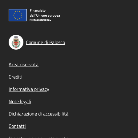
Comune di Palosco
Footer menu
Area riservata
Crediti
Informativa privacy
Note legali
Dichiarazione di accessibilità
Contatti