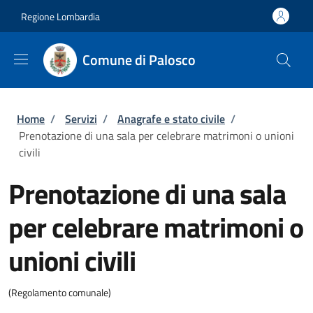
Salta al contenuto principale
Skip to footer content
Regione Lombardia
Comune di Palosco
Briciole di pane
Home
/
Servizi
/
Anagrafe e stato civile
/
Prenotazione di una sala per celebrare matrimoni o unioni
civili
Prenotazione di una sala
per celebrare matrimoni o
unioni civili
(Regolamento comunale)