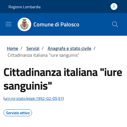
Salta al contenuto principale
Skip to footer content
Regione Lombardia
Comune di Palosco
Briciole di pane
Home
/
Servizi
/
Anagrafe e stato civile
/
Cittadinanza italiana "iure sanguinis"
Cittadinanza italiana "iure
sanguinis"
(
urn:nir:stato:legge:1992-02-05;91
)
Servizio attivo