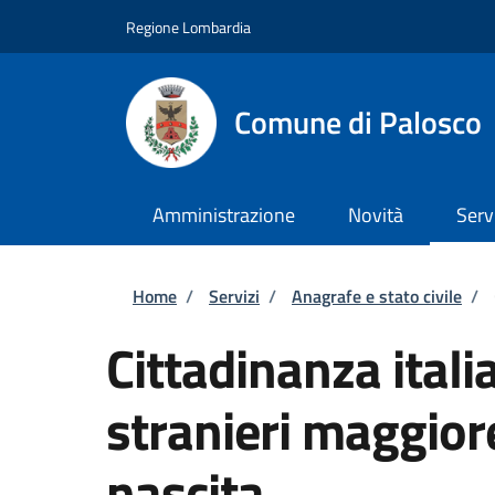
Salta al contenuto principale
Skip to footer content
Regione Lombardia
Comune di Palosco
Amministrazione
Novità
Serv
Briciole di pane
Home
/
Servizi
/
Anagrafe e stato civile
/
Cittadinanza itali
stranieri maggiore
nascita