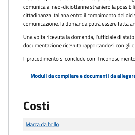
comunica al neo-diciottenne straniero la possibilit
cittadinanza italiana entro il compimento del di
comunicazione, la domanda potrà essere fatta an
Una volta ricevuta la domanda, l'ufficiale di stato c
documentazione ricevuta rapportandosi con gli en
Il procedimento si conclude con il riconoscimento 
Moduli da compilare e documenti da allegar
Costi
Tipo di pagamento
Importo
Marca da bollo